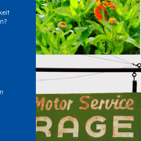
keit
en?
en