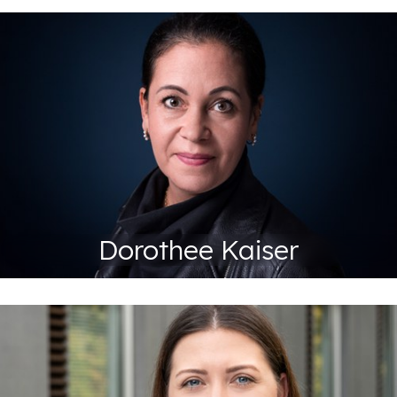
Teamleitung Vermittlung und Vertrieb
+49 201 88-72447
Tel:
Fax: +49 201 88-72299
d.kaiser@abeg.essen.de
Dorothee Kaiser
Koordination Sprachkurse / Lehrkraft
DaF/DaZ