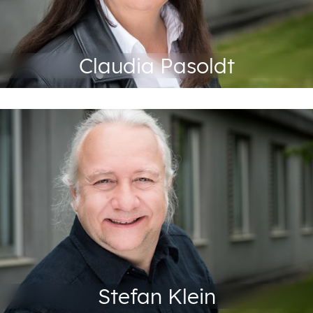
Claudia Pasoldt
Produktverantwortung MAT
+49 201 88-72467
Tel:
Fax: +49 201 88-722-99
klein@abeg.essen.de
Stefan Klein