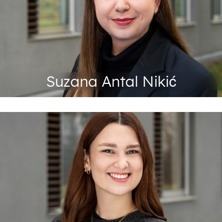
+49 201 88-72971
Tel:
Fax: +49 201 88-72299
suzana.nikic@abeg.essen.de
Suzana Antal Nikić
Produktverantwortung
+49 201 88-72702
Tel:
Fax: +49 201 88-72299
fromme@abeg.essen.de