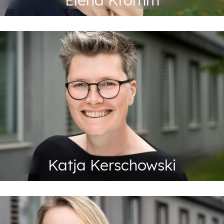
Elena Kromm
Abteilungsleitung
+49 201 88-72462
Tel:
Fax: +49 201 88-72299
kerschowski@abeg.essen.de
Katja Kerschowski
Abteilungsleitung