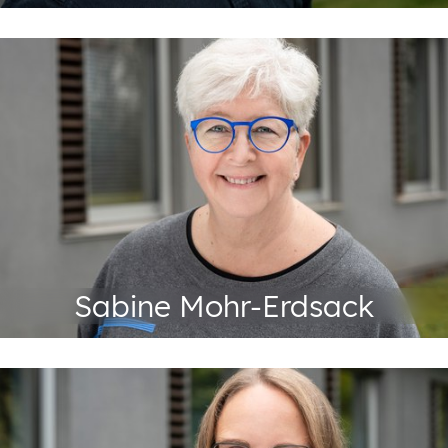
Abteilungsleitung
+49 201 88-72289
Tel:
Fax: +49 201 88-72299
mohr@abeg.essen.de
Sabine Mohr-Erdsack
Produktverantwortung