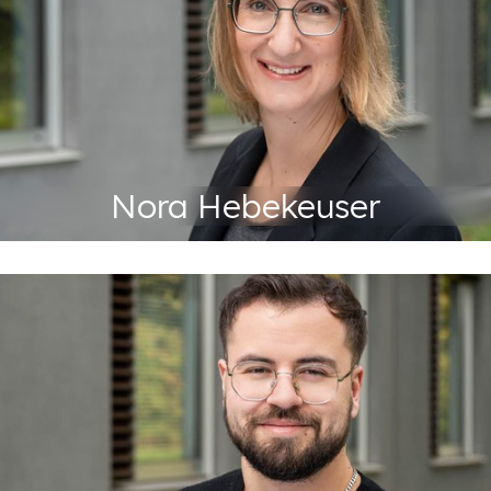
+49 201 88-72453
Tel:
Fax: +49 201 88-72299
nora.hebekeuser@abeg.essen.de
Nora Hebekeuser
Produktverantwortung
+49 201 88-72219
Tel:
Fax: +49 201 88-72299
manuel.krafzik@abeg.essen.de