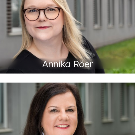
+49 201 88-72741
Tel:
Fax: +49 201 88-72299
roeer@abeg.essen.de
Annika Röer
Produktverantwortung
+49 201 88-72714
Tel:
Fax: +49 201 88-72299
pasoldt@abeg.essen.de