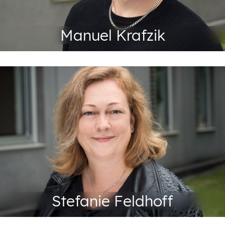
Manuel Krafzik
Verwaltungsassistenz der
Bereichsleitung/ Administrative
Assistenz
+49 201 88-72209
Tel:
Fax: +49 201 88-72299
stefanie.feldhoff@abeg.essen.de
Stefanie Feldhoff